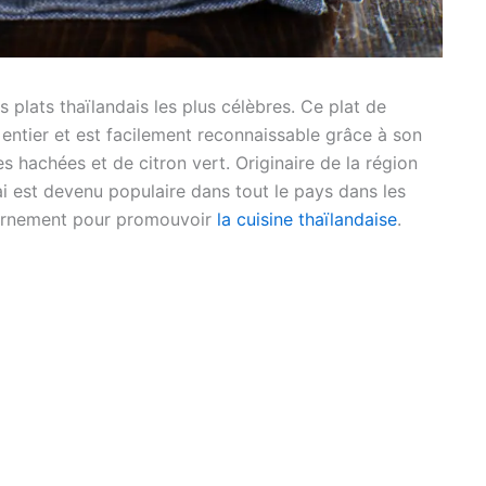
 plats thaïlandais les plus célèbres. Ce plat de
 entier et est facilement reconnaissable grâce à son
s hachées et de citron vert. Originaire de la région
i est devenu populaire dans tout le pays dans les
vernement pour promouvoir
la cuisine thaïlandaise
.