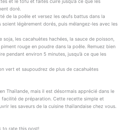
s et le tofu et faites cuire jusqu’à ce que les
ment doré.
ôté de la poêle et versez les œufs battus dans la
ils soient légèrement dorés, puis mélangez-les avec les
de soja, les cacahuètes hachées, la sauce de poisson,
le piment rouge en poudre dans la poêle. Remuez bien
ire pendant environ 5 minutes, jusqu’à ce que les
on vert et saupoudrez de plus de cacahuètes
 en Thaïlande, mais il est désormais apprécié dans le
facilité de préparation. Cette recette simple et
vrir les saveurs de la cuisine thaïlandaise chez vous.
k to rate this post!