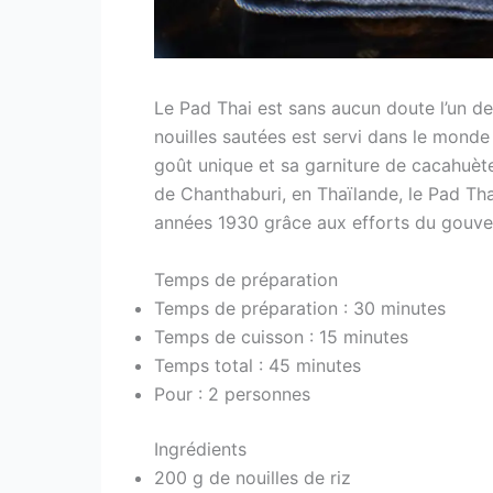
Le Pad Thai est sans aucun doute l’un des
nouilles sautées est servi dans le monde
goût unique et sa garniture de cacahuète
de Chanthaburi, en Thaïlande, le Pad Tha
années 1930 grâce aux efforts du gou
Temps de préparation
Temps de préparation : 30 minutes
Temps de cuisson : 15 minutes
Temps total : 45 minutes
Pour : 2 personnes
Ingrédients
200 g de nouilles de riz