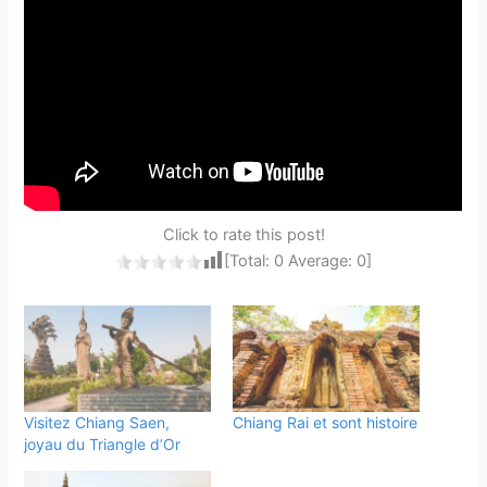
Click to rate this post!
[Total:
0
Average:
0
]
Visitez Chiang Saen,
Chiang Rai et sont histoire
joyau du Triangle d’Or