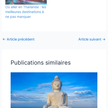
Où aller en Thaïlande : les
meilleures destinations à
ne pas manquer
←
Article précédent
Article suivant
→
Publications similaires