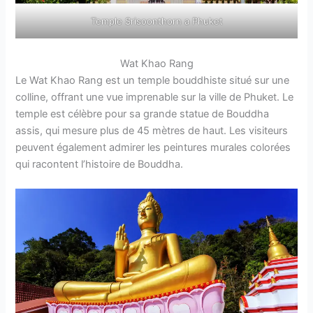
Temple Srisoonthorn a Phuket
Wat Khao Rang
Le Wat Khao Rang est un temple bouddhiste situé sur une
colline, offrant une vue imprenable sur la ville de Phuket. Le
temple est célèbre pour sa grande statue de Bouddha
assis, qui mesure plus de 45 mètres de haut. Les visiteurs
peuvent également admirer les peintures murales colorées
qui racontent l’histoire de Bouddha.