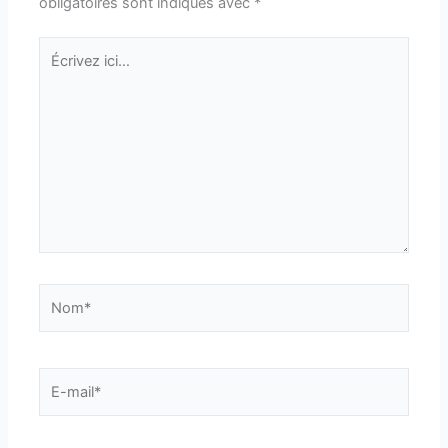
obligatoires sont indiqués avec
*
Écrivez
ici…
Nom*
E-
mail*