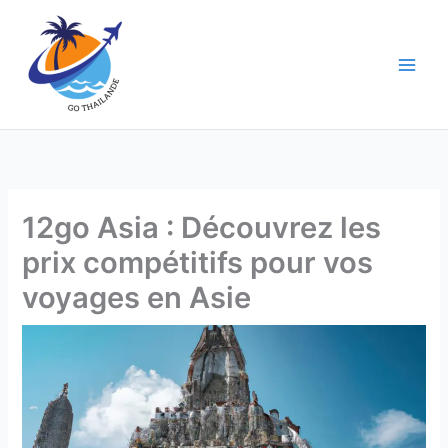
Aller
au
contenu
12go Asia : Découvrez les
prix compétitifs pour vos
voyages en Asie