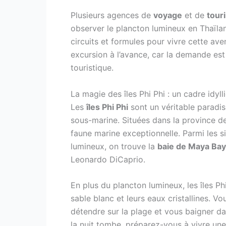
Plusieurs agences de
voyage
et de
tour
observer le plancton lumineux en Thaïlan
circuits et formules pour vivre cette ave
excursion à l’avance, car la demande est
touristique.
La magie des îles Phi Phi : un cadre idyll
Les
îles Phi Phi
sont un véritable paradis
sous-marine. Situées dans la province 
faune marine exceptionnelle. Parmi les s
lumineux, on trouve la
baie de Maya Bay
Leonardo DiCaprio.
En plus du plancton lumineux, les îles P
sable blanc et leurs eaux cristallines. V
détendre sur la plage et vous baigner da
la nuit tombe, préparez-vous à vivre un