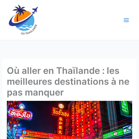
Aller
au
contenu
Où aller en Thaïlande : les
meilleures destinations à ne
pas manquer