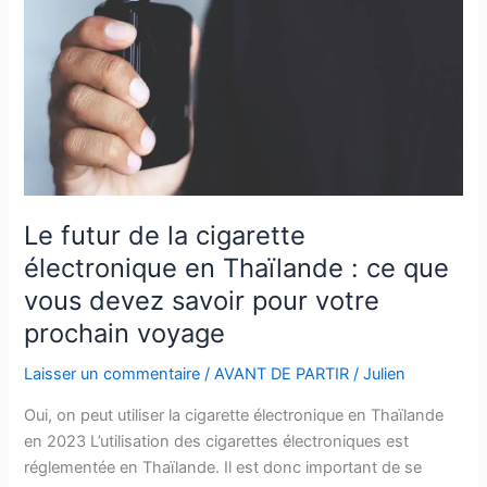
électronique
en
Thaïlande
:
ce
que
vous
devez
savoir
Le futur de la cigarette
pour
électronique en Thaïlande : ce que
votre
vous devez savoir pour votre
prochain
voyage
prochain voyage
Laisser un commentaire
/
AVANT DE PARTIR
/
Julien
Oui, on peut utiliser la cigarette électronique en Thaïlande
en 2023 L’utilisation des cigarettes électroniques est
réglementée en Thaïlande. Il est donc important de se