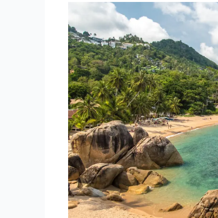
koh
samui